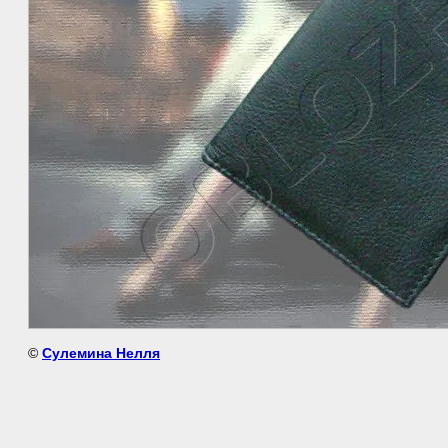
©
Сулемина Нелля