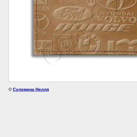
©
Сулемина Нелля