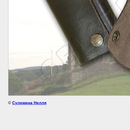
©
Сулемина Нелля