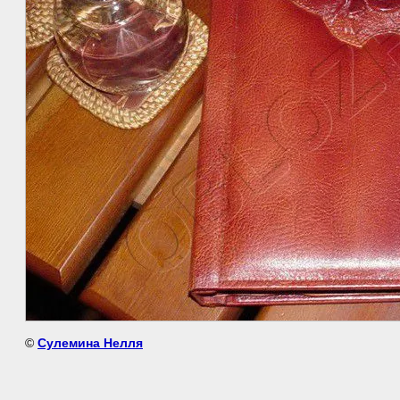
©
Сулемина Нелля