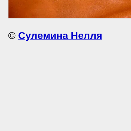
©
Сулемина Нелля