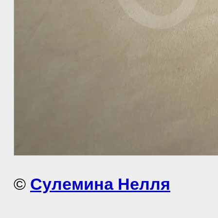
©
Сулемина Нелля