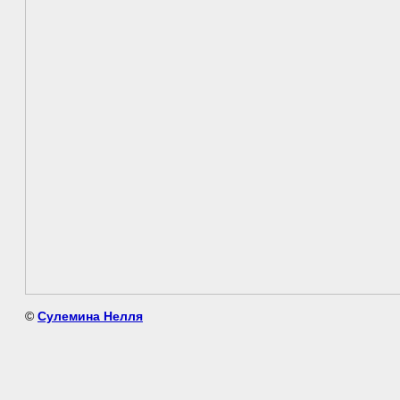
©
Сулемина Нелля